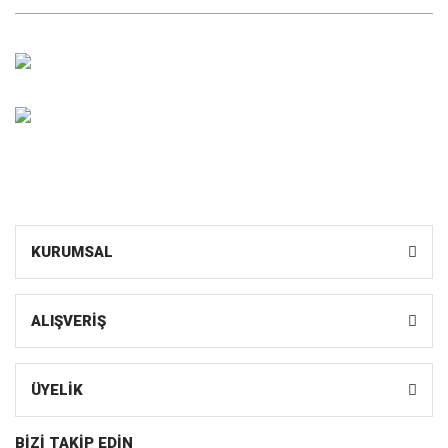
Müşteri Hizmetleri
0 (216) 599 1055
Whatsapp Sipariş
0531 598 10 55
KURUMSAL
ALIŞVERİŞ
ÜYELİK
BİZİ TAKİP EDİN