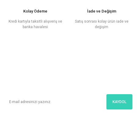
Kolay Ödeme
İade ve Değişim
Kredi kartıyla taksitli alışveriş ve
Satış sonrası kolay ürün iade ve
banka havalesi
değişim
E - Posta
Bültenimize Üye Ol
Kampanyalar ve en yeni ürünlerimizden ilk sizin haberiniz olsun!
KAYDOL
İletişim
Bize Kolayca Ulaşın