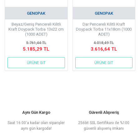
GENOPAK
GENOPAK
Beyaz/Geniş Pencereli Kilitli
Dar Pencereli Kilitli Kraft
Kraft Doypack Torba 13x22 cm
Doypack Torba 11x18cm (1000
(1000 ADET)
ADET)
5.761,44 TL
4.018,49 TL
5.185,29 TL
3.616,64 TL
ÜRÜNE GİT
ÜRÜNE GİT
Aynı Gün Kargo
Güvenli Alışveriş
Saat 16:00'a kadar olan siparişler
256bit SSL Sertifikası ile %100
aynı gün kargoda!
güvenli alışveriş imkanı