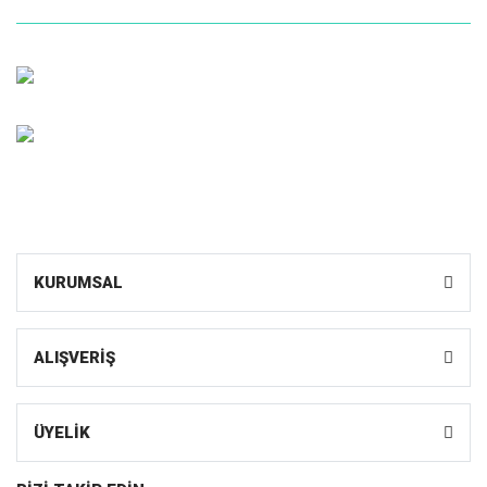
Müşteri Hizmetleri
0 (216) 599 1055
Whatsapp Sipariş
0531 598 10 55
KURUMSAL
ALIŞVERİŞ
ÜYELİK