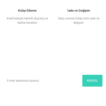
Kolay Ödeme
İade ve Değişim
Kredi kartıyla taksitli alışveriş ve
Satış sonrası kolay ürün iade ve
banka havalesi
değişim
E - Posta
Bültenimize Üye Ol
Kampanyalar ve en yeni ürünlerimizden ilk sizin haberiniz olsun!
KAYDOL
İletişim
Bize Kolayca Ulaşın