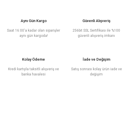
Aynı Gün Kargo
Güvenli Alışveriş
Saat 16:00'a kadar olan siparişler
256bit SSL Sertifikası ile %100
aynı gün kargoda!
güvenli alışveriş imkanı
Kolay Ödeme
İade ve Değişim
Kredi kartıyla taksitli alışveriş ve
Satış sonrası kolay ürün iade ve
banka havalesi
değişim
E - Posta
Bültenimize Üye Ol