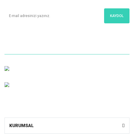
Kampanyalar ve en yeni ürünlerimizden ilk sizin haberiniz olsun!
KAYDOL
İletişim
Bize Kolayca Ulaşın
Müşteri Hizmetleri
0 (216) 599 1055
Whatsapp Sipariş
0531 598 10 55
KURUMSAL