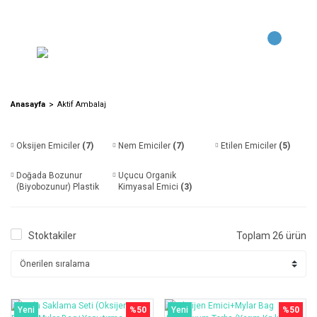
Anasayfa
Aktif Ambalaj
Oksijen Emiciler
(7)
Nem Emiciler
(7)
Etilen Emiciler
(5)
Doğada Bozunur
Uçucu Organik
(Biyobozunur) Plastik
Kimyasal Emici
(3)
Katkısı
(4)
Stoktakiler
Toplam 26 ürün
Yeni
%50
Yeni
%50