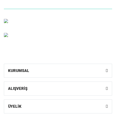
Müşteri Hizmetleri
0 (216) 599 1055
Whatsapp Sipariş
0531 598 10 55
KURUMSAL
ALIŞVERİŞ
ÜYELİK