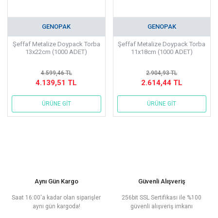
GENOPAK
GENOPAK
Şeffaf Metalize Doypack Torba
Şeffaf Metalize Doypack Torba
13x22cm (1000 ADET)
11x18cm (1000 ADET)
4.599,46 TL
2.904,93 TL
4.139,51 TL
2.614,44 TL
ÜRÜNE GİT
ÜRÜNE GİT
Aynı Gün Kargo
Güvenli Alışveriş
Saat 16:00'a kadar olan siparişler
256bit SSL Sertifikası ile %100
aynı gün kargoda!
güvenli alışveriş imkanı