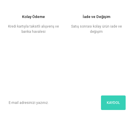
Kolay Ödeme
İade ve Değişim
Kredi kartıyla taksitli alışveriş ve
Satış sonrası kolay ürün iade ve
banka havalesi
değişim
E - Posta
Bültenimize Üye Ol
Kampanyalar ve en yeni ürünlerimizden ilk sizin haberiniz olsun!
KAYDOL
İletişim
Bize Kolayca Ulaşın