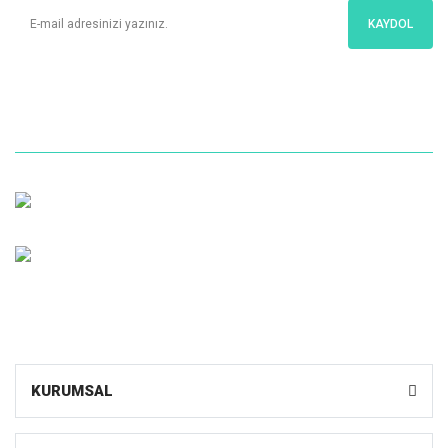
KAYDOL
İletişim
Bize Kolayca Ulaşın
Müşteri Hizmetleri
0 (216) 599 1055
Whatsapp Sipariş
0531 598 10 55
KURUMSAL