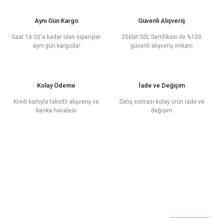
Aynı Gün Kargo
Güvenli Alışveriş
Saat 16:00'a kadar olan siparişler
256bit SSL Sertifikası ile %100
aynı gün kargoda!
güvenli alışveriş imkanı
Kolay Ödeme
İade ve Değişim
Kredi kartıyla taksitli alışveriş ve
Satış sonrası kolay ürün iade ve
banka havalesi
değişim
E - Posta
Bültenimize Üye Ol
Kampanyalar ve en yeni ürünlerimizden ilk sizin haberiniz olsun!