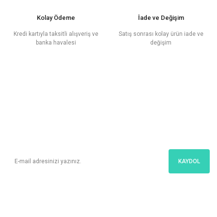
Kolay Ödeme
İade ve Değişim
Kredi kartıyla taksitli alışveriş ve
Satış sonrası kolay ürün iade ve
banka havalesi
değişim
E - Posta
Bültenimize Üye Ol
Kampanyalar ve en yeni ürünlerimizden ilk sizin haberiniz olsun!
KAYDOL
İletişim
Bize Kolayca Ulaşın