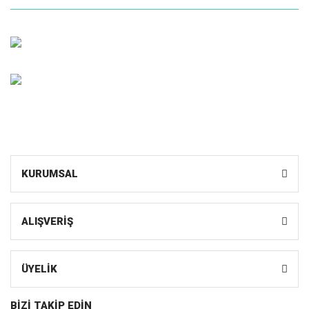
Müşteri Hizmetleri
0 (216) 599 1055
Whatsapp Sipariş
0531 598 10 55
KURUMSAL
ALIŞVERİŞ
ÜYELİK
BİZİ TAKİP EDİN