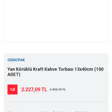
GENOPAK
Yan Körüklü Kraft Kahve Torbası 13x40cm (100
ADET)
2.227,09 TL
%8
2.420,75 TL