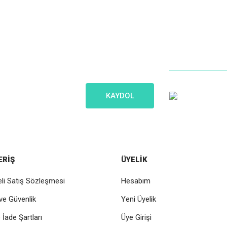
İletişim
Gönder
Bize Ko
iniz olsun!
Müşteri Hizme
KAYDOL
0 (216) 5
ERİŞ
ÜYELİK
li Satış Sözleşmesi
Hesabım
k ve Güvenlik
Yeni Üyelik
e İade Şartları
Üye Girişi