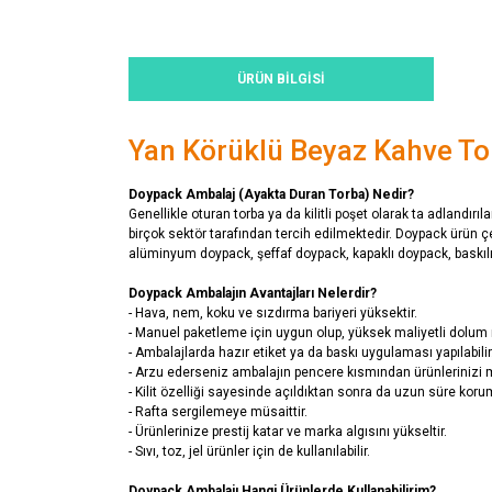
ÜRÜN BILGISI
Yan Körüklü Beyaz Kahve T
Doypack Ambalaj (Ayakta Duran Torba) Nedir?
Genellikle oturan torba ya da kilitli poşet olarak ta adlandır
birçok sektör tarafından tercih edilmektedir. Doypack ürün 
alüminyum doypack, şeffaf doypack, kapaklı doypack, baskılı d
Doypack Ambalajın Avantajları Nelerdir?
- Hava, nem, koku ve sızdırma bariyeri yüksektir.
- Manuel paketleme için uygun olup, yüksek maliyetli dolum m
- Ambalajlarda hazır etiket ya da baskı uygulaması yapılabilir
- Arzu ederseniz ambalajın pencere kısmından ürünlerinizi müş
- Kilit özelliği sayesinde açıldıktan sonra da uzun süre korum
- Rafta sergilemeye müsaittir.
- Ürünlerinize prestij katar ve marka algısını yükseltir.
- Sıvı, toz, jel ürünler için de kullanılabilir.
Doypack Ambalajı Hangi Ürünlerde Kullanabilirim?