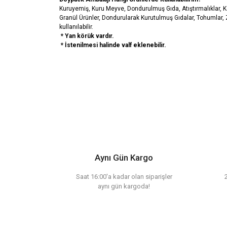
Kuruyemiş, Kuru Meyve, Dondurulmuş Gıda, Atıştırmalıklar, 
Granül Ürünler, Dondurularak Kurutulmuş Gıdalar, Tohumlar, Ze
kullanılabilir.
* Yan körük vardır.
* İstenilmesi halinde valf eklenebilir.
Bu ürünün fiyat bilgisi, resim, ürün açıklamalarında ve diğ
Görüş ve önerileriniz için teşekkür ederiz.
Ürün resmi kalitesiz, bozuk veya görüntülenemiy
Ürün açıklamasında eksik bilgiler bulunuyor.
Aynı Gün Kargo
Ürün bilgilerinde hatalar bulunuyor.
Ürün fiyatı diğer sitelerden daha pahalı.
Saat 16:00'a kadar olan siparişler
aynı gün kargoda!
Bu ürüne benzer farklı alternatifler olmalı.