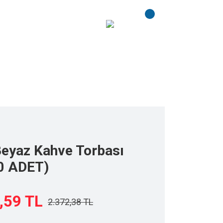
00 ADET)
Beyaz Kahve Torbası
0 ADET)
,59 TL
2.372,38 TL