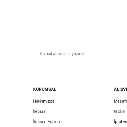
E - Posta
Bültenimize Üye Ol
Kampanyalar ve en yeni ürünlerimizden ilk sizin haber
KURUMSAL
ALIŞV
Hakkımızda
Mesafe
İletişim
Gizlili
İletişim Formu
İptal v