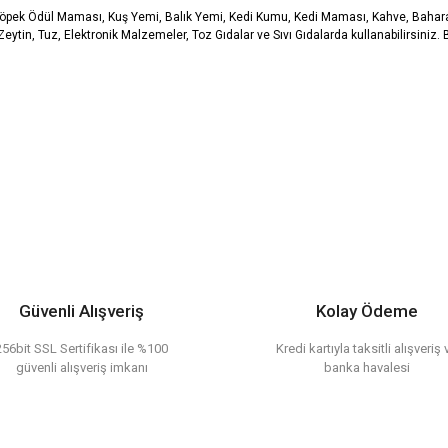
Köpek Ödül Maması, Kuş Yemi, Balık Yemi, Kedi Kumu, Kedi Maması, Kahve, Baharat
ytin, Tuz, Elektronik Malzemeler, Toz Gıdalar ve Sıvı Gıdalarda kullanabilirsiniz. 
er konularda yetersiz gördüğünüz noktaları öneri formunu kullanarak tarafımıza il
Bu ürüne ilk yorumu siz yapın!
or.
Yorum Yaz
Güvenli Alışveriş
Kolay Ödeme
256bit SSL Sertifikası ile %100
Kredi kartıyla taksitli alışveriş 
güvenli alışveriş imkanı
banka havalesi