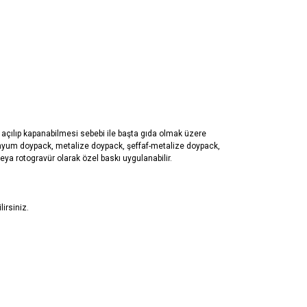
ÖNERILERINIZ
rar açılıp kapanabilmesi sebebi ile başta gıda olmak üzere
minyum doypack, metalize doypack, şeffaf-metalize doypack,
eya rotogravür olarak özel baskı uygulanabilir.
irsiniz.