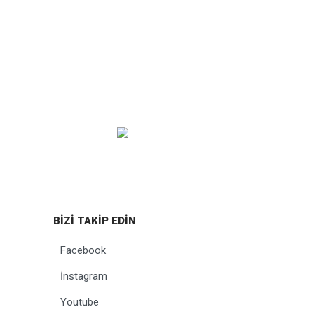
layca Ulaşın
tleri
Whatsapp Sipariş
99 1055
0531 598 10 55
BİZİ TAKİP EDİN
Facebook
İnstagram
Youtube