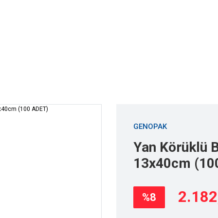
er Çözümleri
Ambalajlar
Sarf Makine
Toptan Satış
 İçin Yandan Körüklü Torbalar
Yan Körüklü Beyaz Kahve Torbası 13x40cm (1
GENOPAK
Yan Körüklü 
13x40cm (10
2.182
%8