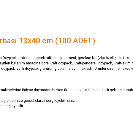
YORUMLAR
TAKSIT SEÇENEKLERI
orbası 13x40 cm (100 ADET)
ılan Doypack ambalajlar gerek rafta sergilenmesi, gerekse kilit(zip) özelliği ile tek
çeşitleri kullanım amacına göre Kraft doypack, Kraft-pencereli doypack, Kraft-alü
oypack, valfli doypack gibi ürün gruplarına ayrılmaktadır. Ürünler üzerine flekso v
akinelerine ihtiyaç duymadan hızlıca ürünlerinizi pazara pratik bir şekilde sunabil
.
terilerinize görsel olarak sergileyebilirsiniz.
a sağlayabilir.