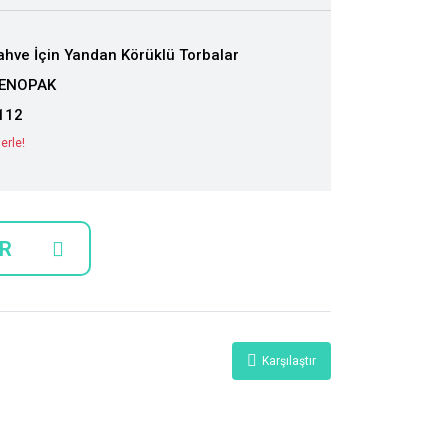
ahve İçin Yandan Körüklü Torbalar
ENOPAK
112
erle!
ER
Karşılaştır