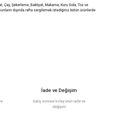
, Çay, Şekerleme, Bakliyat, Makarna, Kuru Gıda, Toz ve
Bunların dışında rafta sergilemek istediğiniz bütün ürünlerde
etebilirsiniz.
İade ve Değişim
ve
Satış sonrası kolay ürün iade ve
değişim