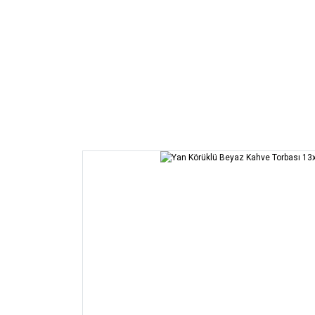
Aktif Ambalaj
Koruyucu Ambalaj
Konteyn
Anasayfa
Ambalajlar
Doypack Ambalajlar
Kahve