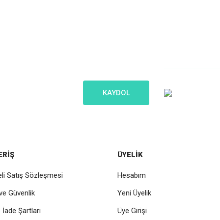
İletişim
Gönder
Bize Ko
iniz olsun!
Müşteri Hizme
KAYDOL
0 (216) 5
ERİŞ
ÜYELİK
li Satış Sözleşmesi
Hesabım
k ve Güvenlik
Yeni Üyelik
e İade Şartları
Üye Girişi