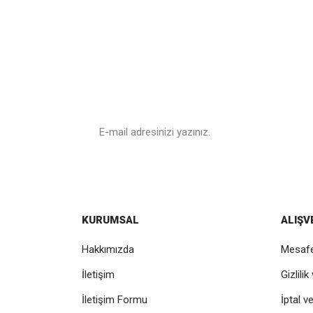
E - Posta
Bültenimize Üye Ol
Kampanyalar ve en yeni ürünlerimizden ilk sizin haber
KURUMSAL
ALIŞV
Hakkımızda
Mesafe
İletişim
Gizlili
İletişim Formu
İptal v