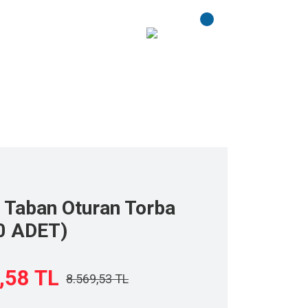
ET)
e Taban Oturan Torba
0 ADET)
,58 TL
8.569,53 TL