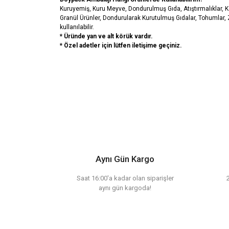
Kuruyemiş, Kuru Meyve, Dondurulmuş Gıda, Atıştırmalıklar, 
Granül Ürünler, Dondurularak Kurutulmuş Gıdalar, Tohumlar, Ze
kullanılabilir.
* Üründe yan ve alt körük vardır.
* Özel adetler için lütfen iletişime geçiniz.
Bu ürünün fiyat bilgisi, resim, ürün açıklamalarında ve diğ
Görüş ve önerileriniz için teşekkür ederiz.
Ürün resmi kalitesiz, bozuk veya görüntülenemiy
Ürün açıklamasında eksik bilgiler bulunuyor.
Aynı Gün Kargo
Ürün bilgilerinde hatalar bulunuyor.
Ürün fiyatı diğer sitelerden daha pahalı.
Saat 16:00'a kadar olan siparişler
aynı gün kargoda!
Bu ürüne benzer farklı alternatifler olmalı.