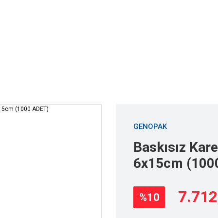
er Çözümleri
Ambalajlar
Sarf Makine
Toptan Satış
Tabanlı Hazır Ambalajlar
Baskısız Kare Taban Oturan Torba 6x15cm (1000 AD
GENOPAK
Baskısız Kar
6x15cm (100
7.712
%10