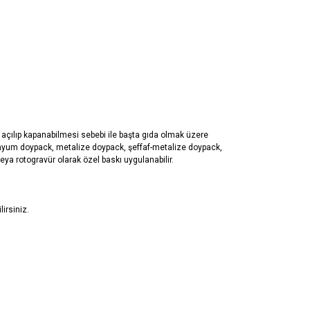
ÖNERILERINIZ
rar açılıp kapanabilmesi sebebi ile başta gıda olmak üzere
minyum doypack, metalize doypack, şeffaf-metalize doypack,
eya rotogravür olarak özel baskı uygulanabilir.
irsiniz.