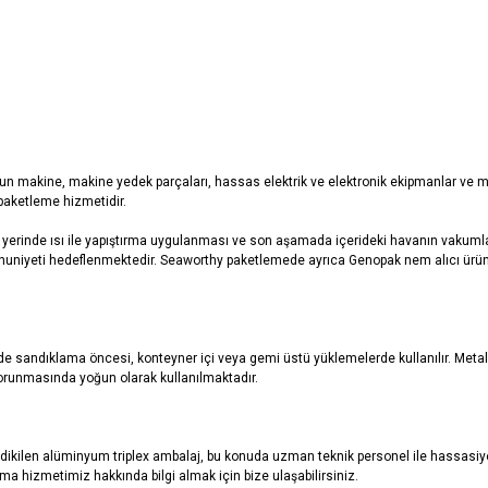
YORUMLAR
TAKSIT SEÇENEKLERI
nun makine, makine yedek parçaları, hassas elektrik ve elektronik ekipmanlar ve 
paketleme hizmetidir.
 yerinde ısı ile yapıştırma uygulanması ve son aşamada içerideki havanın vakumlan
mnuniyeti hedeflenmektedir. Seaworthy paketlemede ayrıca Genopak nem alıcı ü
e sandıklama öncesi, konteyner içi veya gemi üstü yüklemelerde kullanılır. Metal,
korunmasında yoğun olarak kullanılmaktadır.
ak dikilen alüminyum triplex ambalaj, bu konuda uzman teknik personel ile hassasiy
ma hizmetimiz hakkında bilgi almak için bize ulaşabilirsiniz.