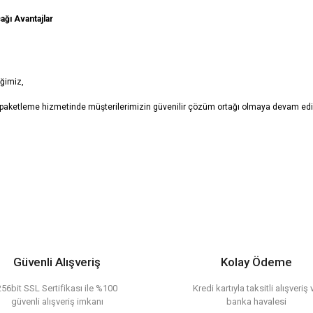
ğı Avantajlar
iğimiz,
 paketleme hizmetinde müşterilerimizin güvenilir çözüm ortağı olmaya devam ed
er konularda yetersiz gördüğünüz noktaları öneri formunu kullanarak tarafımıza il
Bu ürüne ilk yorumu siz yapın!
or.
Yorum Yaz
Güvenli Alışveriş
Kolay Ödeme
256bit SSL Sertifikası ile %100
Kredi kartıyla taksitli alışveriş 
güvenli alışveriş imkanı
banka havalesi