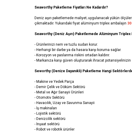
Seaworthy Paketleme Fiyatları Ne Kadardır?
Deniz aşırı paketlemede maliyet; uygulanacak yükün ölçüleri
çıkmaktadır. Yukarıdaki fiyat alüminyum triplex ambalajın
30 
Seaworthy (Deniz Aşırı) Paketlemede Alüminyum Triplex 
- Ürünlerinizi nem ve tuzlu sudan korur.
- Herhangi bir darbe ya da hasara karşı koruma sağlar.
- Korozyon ve paslanma riskini ortadan kaldırır.
- Markanıza karşı güven oluşturarak ihracat potansiyelinizin
Seworthy (Denize Dayanıklı) Paketleme Hangi Sektörlerde
- Makine ve Yedek Parça
- Demir Çelik ve Döküm Sektörü
- Metal ve Ağır Sanayii Ürünleri
- Otomotiv Sektörü
- Havacılık, Uzay ve Savunma Sanayii
- İş makinaları
- Lojistik sektörü
- Denizcilik sektörü
- İnşaat sektörü
- Robot ve robotik ürünler