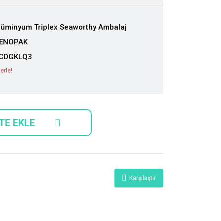
lüminyum Triplex Seaworthy Ambalaj
ENOPAK
CDGKLQ3
erle!
TE EKLE
Karşılaştır