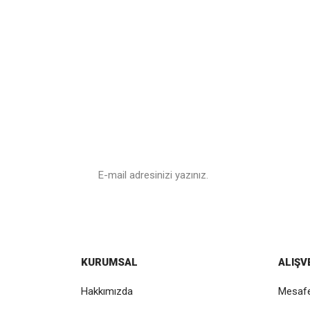
E - Posta
Bültenimize Üye Ol
Kampanyalar ve en yeni ürünlerimizden ilk sizin haber
KURUMSAL
ALIŞV
Hakkımızda
Mesafe