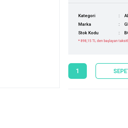
Kategori
A
Marka
G
Stok Kodu
B
* 898,15 TL den başlayan taksitl
SEPE