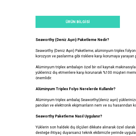
ÜRÜN BILGISI
Seaworthy (Deniz Aşırı) Paketleme Nedir?
Seaworthy (Deniz Aşırı) Paketleme; alüminyum triplex folyo
korozyon ve paslanma gibi risklere karşı korumaya yarayan 
Alüminyum triplex ambalajın özel bir ısıl kaynak makinasıyla
yükleriniz dış etmenlere karşı korunarak %100 müşteri me
önemlidir.
Alüminyum Triplex Folyo Nerelerde Kullanılır?
Alüminyum triplex ambalaj Seaworthy(deniz aşırı) yüklerinizd
panoları ve elektronik ekipmanların nem ve su hasarından 
Seaworthy Paketleme Nasıl Uygulanır?
Yüklerin son haldeki dış ölçüleri dikkate alınarak özel olar
desteğe ihtiyaç duyarsanız teknik ekibimizle yerinde uygula