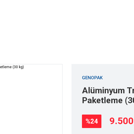
er Çözümleri
Ambalajlar
Sarf Makine
Toptan Satış
x Seaworthy Ambalaj
Alüminyum Triplex Seaworthy Paketleme (30 kg)
GENOPAK
Alüminyum Tr
Paketleme (3
9.500
%24