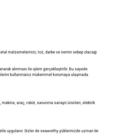
ÖNERILERINIZ
metal malzemelerinizi, toz, darbe ve nemin sebep olacağı
arak alınması ile işlem gerçekleştirilir. Bu sayede
rünlerini kullanmanız mükemmel korumaya ulaşmada
 makine, araç, robot, savunma sanayii ürünleri, elektrik
etle uygulanır. Sizler de seaworthy yüklerinizde uzman bir