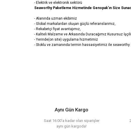
- Elektrik ve elektronik sektörü
Seaworthy Paketleme Hizmetinde Genopak'ın Size Sunaca
- Alanında uzman ekibimiz
- Global markalardan oluşan güçlü referanslarımız,
- Rekabetçi fiyat avantajımız,
- Kaliteli Malzeme ve Arkasında Duracağımız Kusursuz İşçil
- Yerinde(on site) uygulama hizmetimiz
- Stoklu ve zamanında termin hassasiyetimiz ile seaworthy
Bu ürünün fiyat bilgisi, resim, ürün açıklamalarında ve diğ
Görüş ve önerileriniz için teşekkür ederiz.
Ürün resmi kalitesiz, bozuk veya görüntülenemiy
Ürün açıklamasında eksik bilgiler bulunuyor.
Aynı Gün Kargo
Ürün bilgilerinde hatalar bulunuyor.
Ürün fiyatı diğer sitelerden daha pahalı.
Saat 16:00'a kadar olan siparişler
aynı gün kargoda!
Bu ürüne benzer farklı alternatifler olmalı.