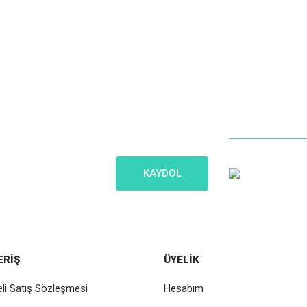
İletişim
Gönder
Bize Ko
iniz olsun!
Müşteri Hizme
KAYDOL
0 (216) 5
ERİŞ
ÜYELİK
li Satış Sözleşmesi
Hesabım