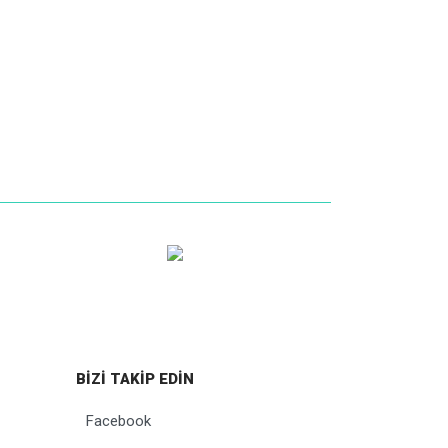
layca Ulaşın
tleri
Whatsapp Sipariş
99 1055
0531 598 10 55
BİZİ TAKİP EDİN
Facebook